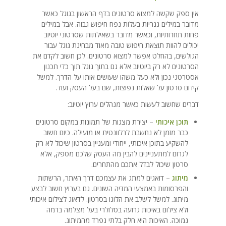
אין ספק שקשה למצוא סרטונים בדף הראשון בגוגל כאשר
מדובר במילים גנריות בעלות נפח חיפוש גבוה. אבל במילים
פחות תחרותיות, וכאשר מדובר בשאילתות שסרטוני יוטיוב
יכולים להוות תוצאת חיפוש טובה מאוד מבחינת גוגל עבור
הגולשים, בהחלט אפשר למצוא סרטונים. לכן חשוב לקדם את
הסרטונים לא רק ביוטיוב אלא גם בתוך גוגל תוך כדי תכנון
אסטרטגי נכון ולא כעל משהו שעושים אותו על הדרך. למשל
קידום סרטון על שאלות נפוצות, שם בעל העסק ועוד.
דברים שחשוב לעשות כאשר מנהלים ערוץ יוטיוב:
תוכן איכותי
– יצירת מצגות של תמונות במקום סרטונים
כבר מזמן לא נחשבת לרלוונטית או מועילה. כיום חשוב
להשקיע בתוכן איכותי, ייחודי ומעניין בסרטון שיכול לא רק
לגרום למתעניינים להבין מה העסק שלכם מספק, אלא
סרטון שיכול לבדל אתכם מהתחרים.
מיתוג
– דואגים למתג את עצמכם דרך האתר, הרשתות
והפרסומות באמצעי המדיה השונים. גם בערוץ חשוב לבצע
מיתוג. למשל לשלב את הלוגו בסרטון. לדאוג לצילום איכותי
ולא צילום באיכות גרועה בסלולרי בעל מצלמה ברמה
נמוכה. האיכות היא חלק בלתי נפרד מהמיתוג.