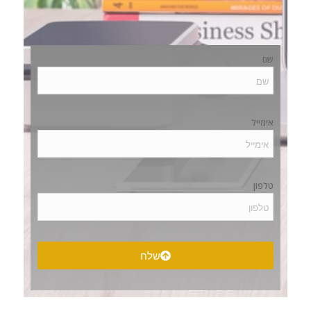
שם
אימייל
טלפון
שלח