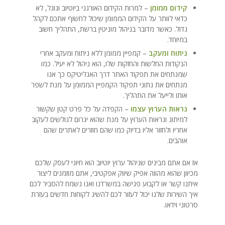
קידום ממומן
– למרות הקידום האורגני ביוטיוב וגוגל, לא
כדאי לוותר על הקידום הממומן שיכול לחשוף אתכם לקהל
גדול. כאשר מדובר בניהול מוניטין ברשת, התהליך חשוב
במיוחד.
ניתוח ומעקב
– קמפיין ממומן ללא ניתוח ומעקב אחרי
הנקודות החלשות והחזקות שלו, הוא ניהול לא יעיל. כמו
שמנתחים את תפקוד האתר דרך האנליטיקס כך אנו
מנתחים את נתוני תפקוד הקמפיין הממומן על מנת לשפר
אותו ולייעל את התהליך.
נראות הערוץ עצמו
– הקפדה על כל פרט קטן שקשור
למיתוג ונראות הערוץ על מנת שהוא יגרום לגולשים לעקוב
אחריו ולחזור אליו בדיוק כמו שהם חוזרים לאתרים שהם
אוהבים.
אז אם אתם מבינים שניהול ערוץ יוטיוב הוא חיוני לעסק שלכם
מכיוון שהוא מהווה אפיק שיווק אפקטיבי, אתם מוזמנים ליצור
איתנו קשר או לקבוע פגישה במשרדנו ואנו נשמח להסביר לכם
איך השירות שלנו יכול לעזור לכם להשיג לקוחות חדשים בעזרת
סרטוני וידאו.