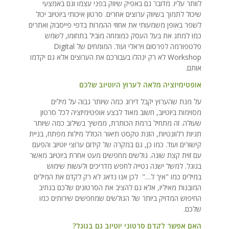
לוותר עליו. מדובר גם באפיק שיווק בפני עצמו וגם באמצעי
שיכול לתמוך בשיווק ערוצים אחרים. סרטון איכותי ביוטיוב יכול
לשפר באופן משמעותי את אחוזי ההמרות בדפי פייסבוק ואתרים
כמו למתג את בעל העסק כמומחה מוביל בתחומו, לשמש
פלטפורמה לפרסום ויראלי ועוד. המומחים של Digital
Workshop לא רק ינהלו בעבורכם את הערוצים אלא גם יקדמו
אותם.
אופטימיזציה מלאה לערוץ היוטיוב שלכם
על מנת שהערוץ יקבל דירוג כמה שיותר גבוה על מילים
מסוימות ביוטיוב, חשוב מאוד לבצע אופטימיזציה לכל סרטון
שעולה. זה מתחיל ברמת הכותרת, ממשיך בשילוב כמה שיותר
תגיות רלוונטיות, הזנת טקסט תיאור הכולל מילות מפתח, בניית
קישורים ועוד. כמו כן, גם במקרה של קידום ערוצי יוטיוב והפעם
עם זוית קצת שונה. גולשים מחפשים מעט אחרת ביוטיוב מאשר
בגוגל. למשל ישנה נטייה לחפש מדריכים ולעשות שימוש
במילים כמו "איך ל…" לכן אנו נדאג לא רק לקדם את המילים
המובנות מאיליו, אלא גם להציב את הסרטונים שלכם בנתיב
החיפוש המדויק ביותר של הגולשים שמחפשים שירותים כמו
שלכם.
האם אפשר לקדם סרטוני יוטיוב גם בגוגל?